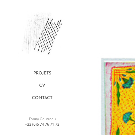
Skip
to
content
PROJETS
CV
CONTACT
Fanny Gautreau
+33 (0)6 74 76 71 73